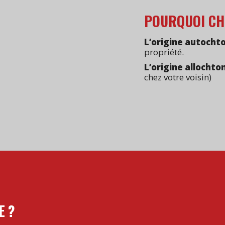
POURQUOI CH
L’origine autochto
propriété.
L’origine allochton
chez votre voisin)
E ?