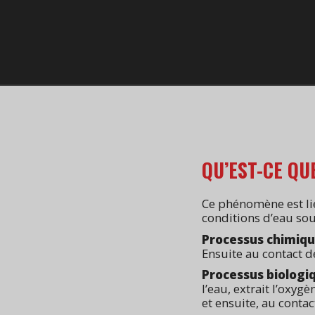
QU’EST-CE QU
Ce phénomène est lié
conditions d’eau sout
Processus chimiq
Ensuite au contact de 
Processus biologi
l’eau, extrait l’oxyg
et ensuite, au contact